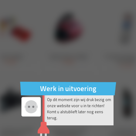
Werk in uitvoering
Op dit moment zijn wij druk bezig om
onze website voor u in te richten!
Komt u alstublieft later nog eens
terug.